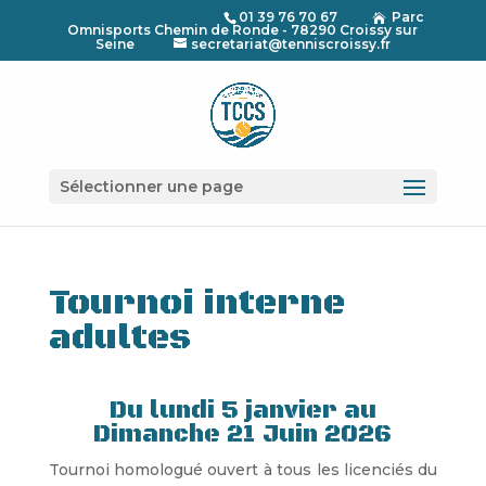
01 39 76 70 67
Parc

Omnisports Chemin de Ronde - 78290 Croissy sur
Seine
secretariat@tenniscroissy.fr
Sélectionner une page
Tournoi interne
adultes
Du lundi 5 janvier au
Dimanche 21 Juin 2026
Tournoi homologué ouvert à tous les licenciés du