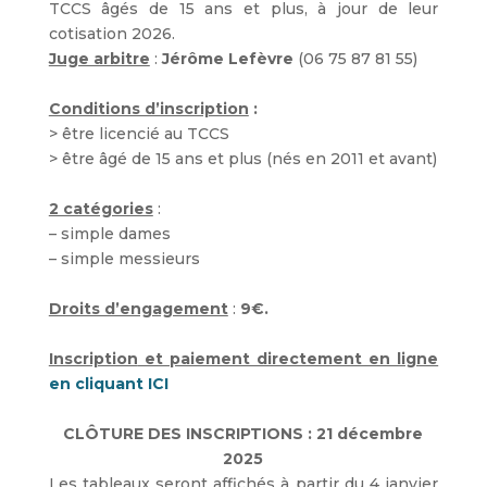
TCCS âgés de 15 ans et plus, à jour de leur
cotisation 2026.
Juge arbitre
:
Jérôme Lefèvre
(06 75 87 81 55)
Conditions d’inscription
:
> être licencié au TCCS
> être âgé de 15 ans et plus (nés en 2011 et avant)
2 catégories
:
– simple dames
– simple messieurs
Droits d’engagement
:
9€.
Inscription
et paiement directement en ligne
en cliquant ICI
CLÔTURE DES INSCRIPTIONS : 21 décembre
2025
Les tableaux seront affichés à partir du 4 janvier