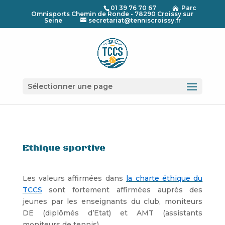
01 39 76 70 67
Parc

Omnisports Chemin de Ronde - 78290 Croissy sur
Seine
secretariat@tenniscroissy.fr
Sélectionner une page
Ethique sportive
Les valeurs affirmées dans
la charte éthique du
TCCS
sont fortement affirmées auprès des
jeunes par les enseignants du club, moniteurs
DE (diplômés d’Etat) et AMT (assistants
moniteurs de tennis).