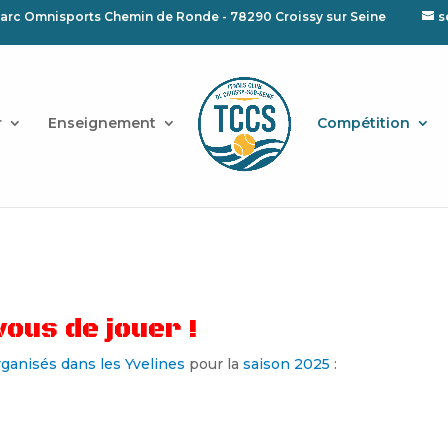
arc Omnisports Chemin de Ronde - 78290 Croissy sur Seine
s
r
Enseignement
Compétition
S
vous de jouer !
rganisés dans les Yvelines
pour la
saison 2025
: