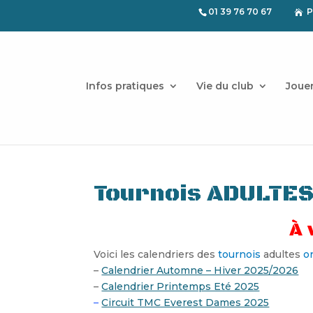
01 39 76 70 67
P

Infos pratiques
Vie du club
Joue
Tournois ADULTE
À 
Voici les calendriers des
tournois
adultes
o
–
Calendrier Automne – Hiver 2025/2026
–
Calendrier Printemps Eté 2025
–
Circuit TMC Everest Dames 2025