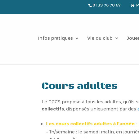
01 39 76 70 67
P

Infos pratiques
Vie du club
Joue
Cours adultes
Le TCCS propose à tous les adultes, qu’ils
collectifs
, dispensés uniquement par des
Les cours collectifs adultes à l’année
:
–
1h/semaine : le samedi matin, en journé