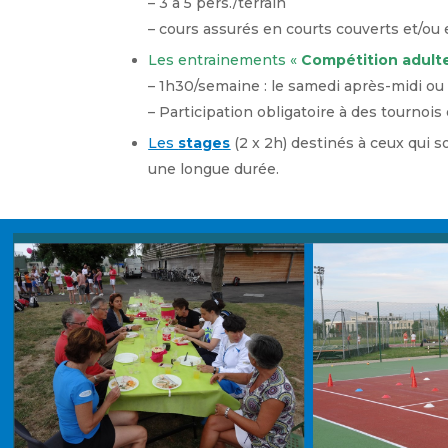
– 3 à 5 pers./terrain
– cours assurés en courts couverts et/ou 
Les entrainements «
Compétition adult
– 1h30/semaine : le samedi après-midi ou
– Participation obligatoire à des tournoi
Les
stage
s
(2 x 2h) destinés à ceux qui 
une longue durée.