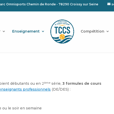
arc Omnisports Chemin de Ronde - 78290 Croissy sur Seine
s
r
Enseignement
Compétition
ème
 soient débutants ou en
2
série,
3 formules de cours
enseignants
professionnels
(DE/DES) :
e ou le soir en semaine