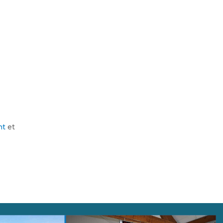
nt
et