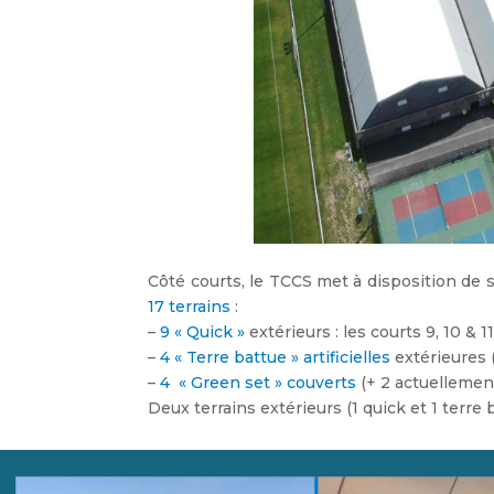
Côté courts, le TCCS met à disposition de
17 terrains
:
–
9 « Quick »
extérieurs : les courts 9, 10 & 1
–
4 « Terre battue » artificielles
extérieures (
–
4 « Green set » couverts
(+ 2 actuellemen
Deux terrains extérieurs (1 quick et 1 terre 