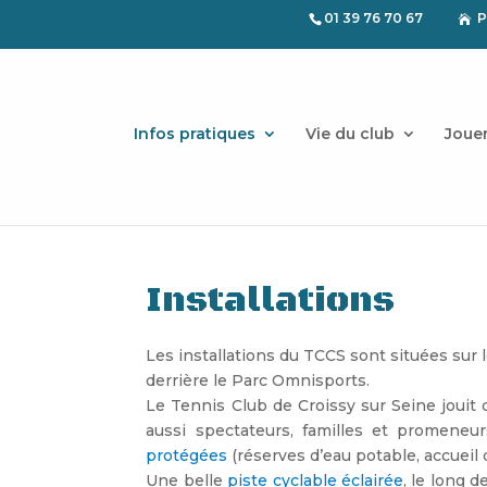
01 39 76 70 67
P

Infos pratiques
Vie du club
Joue
Installations
Les installations du TCCS sont situées sur 
derrière le Parc Omnisports.
Le Tennis Club de Croissy sur Seine jouit d
aussi spectateurs, familles et promeneur
protégées
(réserves d’eau potable, accueil 
Une belle
piste cyclable éclairée
, le long 