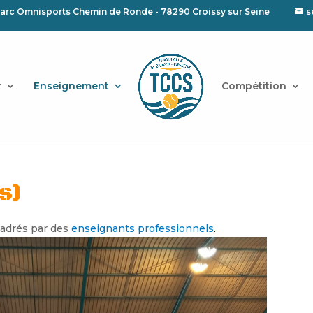
arc Omnisports Chemin de Ronde - 78290 Croissy sur Seine
s
r
Enseignement
Compétition
s)
cadrés par des
enseignants professionnels
.