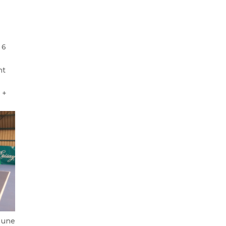
 6
nt
 +
r une