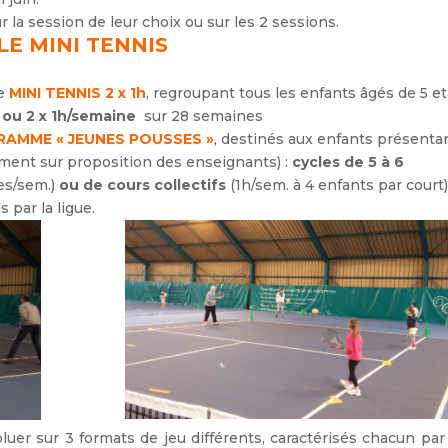
 la session de leur choix ou sur les 2 sessions.
LE MINI TENNIS
e
MINI TENNIS
2 x 1h
, regroupant tous les enfants âgés de 5 et
 ou 2 x 1h/semaine
sur 28 semaines
AMME « JEUNES POUSSES »
, destinés aux enfants présenta
uement sur proposition des enseignants) :
cycles de 5 à 6
es/sem.)
ou de cours collectifs
(1h/sem. à 4 enfants par court)
 par la ligue.
oluer sur 3 formats de jeu différents, caractérisés chacun pa