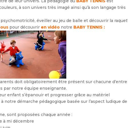
entre de leur univers. La pédagogie du
BABY TENNIS
est
couleurs, à son univers très imagé ainsi qu’à son langage très
psychomotricité, éveiller au jeu de balle et découvrir la raquet
sous
pour découvrir
en vidéo
notre
BABY TENNIS :
arents doit obligatoirement être présent sur chacune d’entre
osés par notre équipe enseignante.
 leur enfant s’épanouir et progresser grâce au matériel
t à notre démarche pédagogique basée sur l’aspect ludique de
une, sont proposées chaque année :
re à mi décembre
 juin.