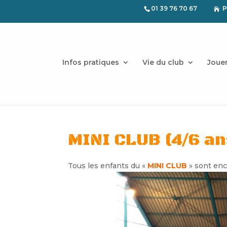
01 39 76 70 67
P

Infos pratiques
Vie du club
Joue
MINI CLUB (4/6 an
Tous les enfants du «
MINI CLUB
» sont en