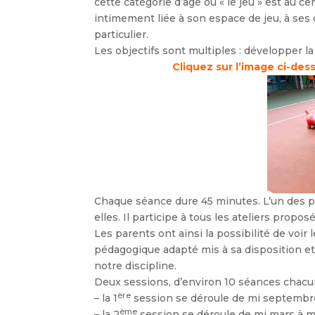
cette catégorie d’âge où « le jeu » est au c
intimement liée à son espace de jeu, à ses 
particulier.
Les objectifs sont multiples : développer la 
Cliquez sur l’image ci-des
Chaque séance dure 45 minutes. L’un des p
elles. Il participe à tous les ateliers prop
Les parents ont ainsi la possibilité de voir
pédagogique adapté mis à sa disposition e
notre discipline.
Deux sessions, d’environ 10 séances chac
ère
– la 1
session se déroule de mi septemb
ème
– la 2
session se déroule de mi mars à mi