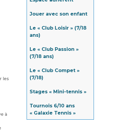
Jouer avec son enfant
Le « Club Loisir » (7/18
ans)
Le « Club Passion »
(7/18 ans)
Le « Club Compet »
(7/18)
r les
Stages « Mini-tennis »
Tournois 6/10 ans
« Galaxie Tennis »
ve à
e