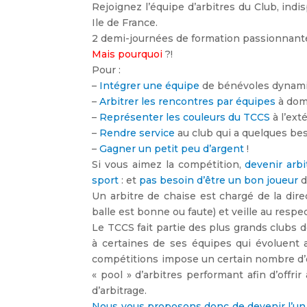
Rejoignez l’équipe d’arbitres du Club, ind
Ile de France.
2 demi-journées de formation passionnantes,
Mais pourquoi
?!
Pour :
–
Intégrer une équipe
de bénévoles dynam
–
Arbitrer les rencontres par équipes
à dom
–
Représenter les couleurs du TCCS
à l’ext
–
Rendre service
au club qui a quelques bes
–
Gagner un petit peu d’argent
!
Si vous aimez la compétition,
devenir arbi
sport
: et
pas besoin d’être un bon joueur
d
Un arbitre de chaise est chargé de la direc
balle est bonne ou faute) et veille au respe
Le TCCS fait partie des plus grands clubs 
à certaines de ses équipes qui évoluent a
compétitions impose un certain nombre d’o
« pool » d’arbitres performant afin d’offri
d’arbitrage.
Nous vous proposons donc de devenir l’un d