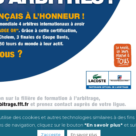
lise des cookies et autres technologies similaires à des fins
s de navigation, cliquez sur le bouton
"En savoir plus"
et su
CS 2020 -
Mentions légales
- Club FFT n°387
J'accepte
En savoir plus