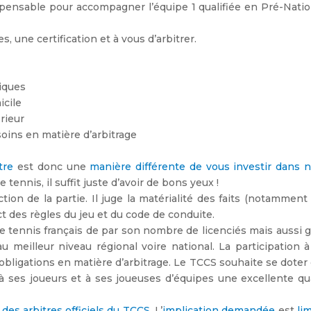
ispensable pour accompagner l’équipe 1 qualifiée en Pré-Nati
 une certification et à vous d’arbitrer.
iques
icile
érieur
oins en matière d’arbitrage
tre
est donc une
manière différente de vous investir dans n
e tennis, il suffit juste d’avoir de bons yeux !
tion de la partie. Il juge la matérialité des faits (notamment 
ct des règles du jeu et du code de conduite.
de tennis français de par son nombre de licenciés mais aussi 
u meilleur niveau régional voire national. La participation 
bligations en matière d’arbitrage. Le TCCS souhaite se doter
r à ses joueurs et à ses joueuses d’équipes une excellente qu
es arbitres officiels du TCCS
. L’
implication demandée
est
li