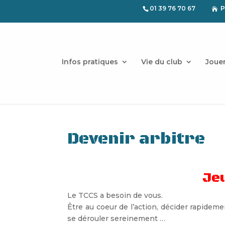
01 39 76 70 67
P

Infos pratiques
Vie du club
Joue
Devenir arbitre
Jeu
Le TCCS a besoin de vous.
Être au coeur de l’action, décider rapidem
se dérouler sereinement …