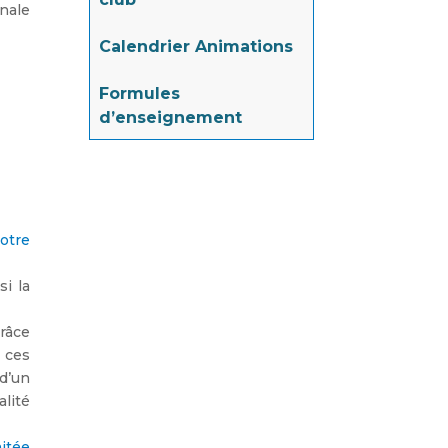
onale
Calendrier Animations
Formules
d’enseignement
otre
si la
grâce
à ces
 d’un
alité
mitée