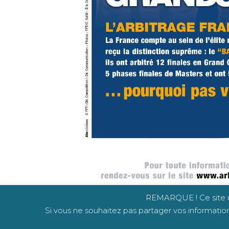
REMARQUE ! Ce site uti
Si vous ne souhaitez pas partager vos information
Copyright © TC