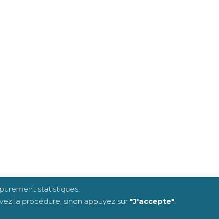
 purement statistiques.
ivez la procédure, sinon appuyez sur
"J'accepte"
.
8 0472