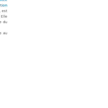
tion
, est
 Elle
e du
e au