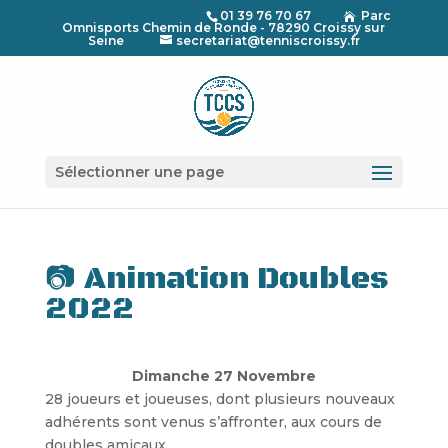
01 39 76 70 67
Parc

Omnisports Chemin de Ronde - 78290 Croissy sur
Seine
secretariat@tenniscroissy.fr
Sélectionner une page
📷 Animation Doubles
2022
Dimanche 27 Novembre
28 joueurs et joueuses, dont plusieurs nouveaux
adhérents sont venus s’affronter, aux cours de
doubles amicaux.