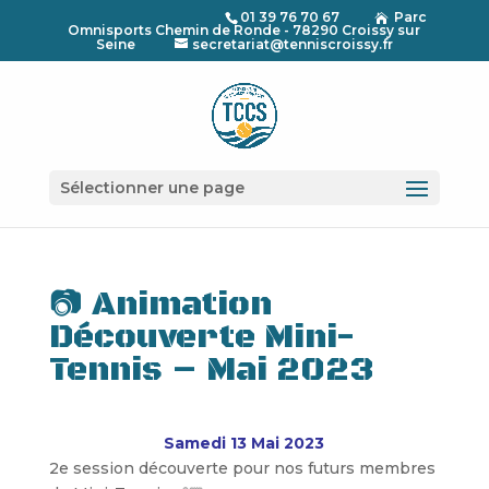
01 39 76 70 67
Parc

Omnisports Chemin de Ronde - 78290 Croissy sur
Seine
secretariat@tenniscroissy.fr
Sélectionner une page
📷 Animation
Découverte Mini-
Tennis – Mai 2023
Samedi 13 Mai 2023
2e session découverte pour nos futurs membres