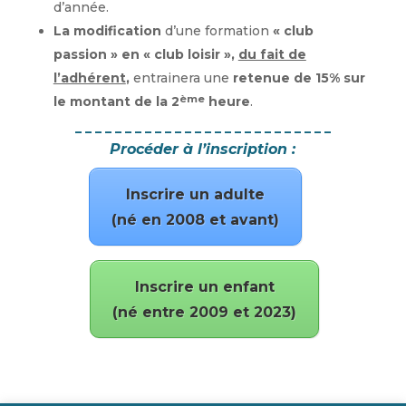
d’année.
La modification
d’une formation
« club
passion » en « club loisir »,
du fait de
l’adhérent
,
entrainera une
retenue de 15% sur
ème
le montant de la 2
heure
.
_ _ _ _ _ _ _ _ _ _ _ _ _ _ _ _ _ _ _ _ _ _ _ _ _ _
Procéder à l’inscription :
Inscrire un adulte
(né en 2008 et avant)
Inscrire un enfant
(né entre 2009 et 2023)