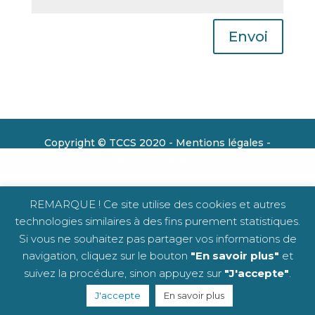
Envoi
Copyright © TCCS 2020 -
Mentions légales
-
Club FFT n°3878 0472
REMARQUE ! Ce site utilise des cookies et autres
technologies similaires à des fins purement statistiques.
Si vous ne souhaitez pas partager vos informations de
navigation, cliquez sur le bouton
"En savoir plus"
et
suivez la procédure, sinon appuyez sur
"J'accepte"
.
J'accepte
En savoir plus